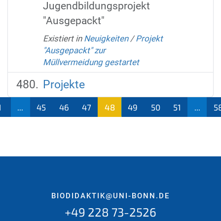
Jugendbildungsprojekt
"Ausgepackt"
Existiert in
Neuigkeiten
/
Projekt
"Ausgepackt" zur
Müllvermeidung gestartet
Projekte
1
...
45
46
47
48
49
50
51
...
5
(aktu
ell)
BIODIDAKTIK@UNI-BONN.DE
+49 228 73-2526