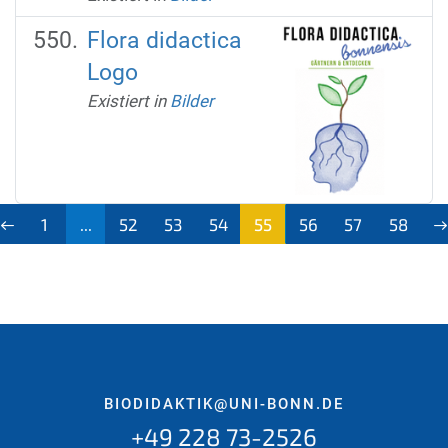
Flora didactica
Logo
Existiert in
Bilder
1
...
52
53
54
55
56
57
58
(aktu
ell)
BIODIDAKTIK@UNI-BONN.DE
+49 228 73-2526