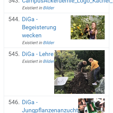
CampusAckerdemie_Logo_Kachel
Existiert in
Bilder
DiGa -
Begeisterung
wecken
Existiert in
Bilder
DiGa - Lehre
Existiert in
Bilder
DiGa -
Jungpflanzenanzucht