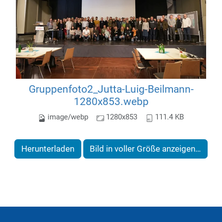
Gruppenfoto2_Jutta-Luig-Beilmann-
1280x853.webp
image/webp
1280x853
111.4 KB
Herunterladen
Bild in voller Größe anzeigen…