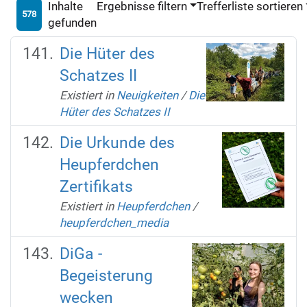
Inhalte
Ergebnisse filtern
Trefferliste sortieren
578
gefunden
Die Hüter des
Schatzes II
Existiert in
Neuigkeiten
/
Die
Hüter des Schatzes II
Die Urkunde des
Heupferdchen
Zertifikats
Existiert in
Heupferdchen
/
heupferdchen_media
DiGa -
Begeisterung
wecken