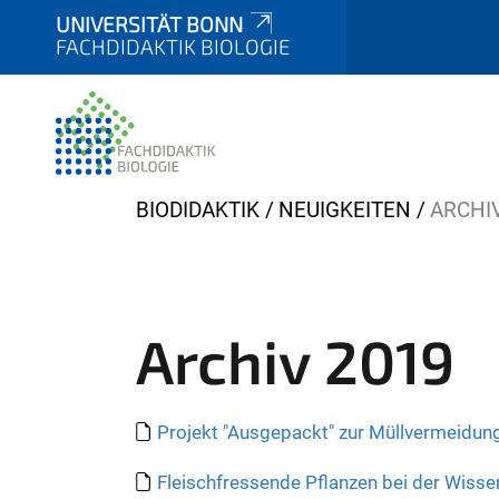
UNIVERSITÄT BONN
FACHDIDAKTIK BIOLOGIE
Y
BIODIDAKTIK
NEUIGKEITEN
ARCHI
o
u
a
r
Archiv 2019
e
h
e
Projekt "Ausgepackt" zur Müllvermeidung
r
e
Fleischfressende Pflanzen bei der Wisse